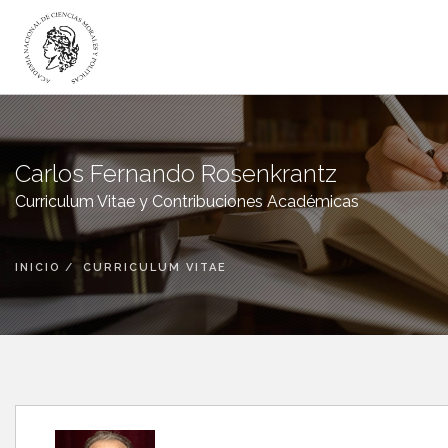
LA ACADEMIA
ACADÉMICOS
Carlos Fernando Rosenkrantz
INSTITUTOS
Curriculum Vitae y Contribuciones Académicas
DICTÁMENES
PUBLICACIONES
INICIO
CURRICULUM VITAE
CANAL DIGITAL
BIBLIOTECA