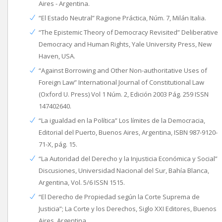
Aires - Argentina.
“El Estado Neutral” Ragione Práctica, Núm. 7, Milán Italia.
“The Epistemic Theory of Democracy Revisited” Deliberative
Democracy and Human Rights, Yale University Press, New
Haven, USA.
“Against Borrowing and Other Non-authoritative Uses of
Foreign Law” International Journal of Constitutional Law
(Oxford U. Press) Vol 1 Núm. 2, Edición 2003 Pág. 259 ISSN
147402640.
“La igualdad en la Política” Los límites de la Democracia,
Editorial del Puerto, Buenos Aires, Argentina, ISBN 987-9120-
71-X, pág. 15.
“La Autoridad del Derecho y la Injusticia Económica y Social”
Discusiones, Universidad Nacional del Sur, Bahía Blanca,
Argentina, Vol. 5/6 ISSN 1515.
“El Derecho de Propiedad según la Corte Suprema de
Justicia”; La Corte y los Derechos, Siglo XXI Editores, Buenos
Aires, Argentina.