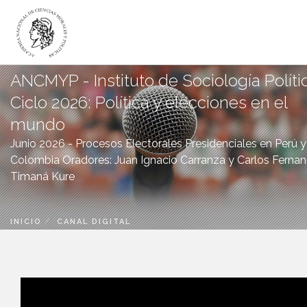
ANCMYP - Instituto de Sociología Políti
LA ACADEMIA
Ciclo 2026: Política y elecciones en el
ACADÉMICOS
mundo
INSTITUTOS
Junio 2026 - Procesos Electorales Presidenciales en Perú y
DICTÁMENES
Colombia Oradores: Juan Ignacio Carranza y Carlos Ferna
Timaná Kure
PUBLICACIONES
CANAL DIGITAL
BIBLIOTECA
INICIO
CANAL DIGITAL