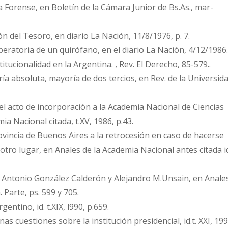
a Forense, en Boletín de la Cámara Junior de Bs.As., mar-
ón del Tesoro, en diario La Nación, 11/8/1976, p. 7.
ratoria de un quirófano, en el diario La Nación, 4/12/1986.
stitucionalidad en la Argentina. , Rev. El Derecho, 85-579..
ía absoluta, mayoría de dos tercios, en Rev. de la Universid
l acto de incorporación a la Academia Nacional de Ciencias
ia Nacional citada, t.XV, 1986, p.43.
vincia de Buenos Aires a la retrocesión en caso de hacerse
a otro lugar, en Anales de la Academia Nacional antes citada i
 Antonio González Calderón y Alejandro M.Unsain, en Anale
. Parte, ps. 599 y 705.
ntino, id. t.XIX, l990, p.659.
as cuestiones sobre la institución presidencial, id.t. XXI, 199