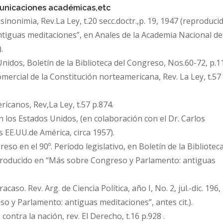
omunicaciones académicas,etc
nonimia, Rev.La Ley, t.20 secc.doctr.,p. 19, 1947 (reproduci
tiguas meditaciones”, en Anales de la Academia Nacional de
.
idos, Boletín de la Biblioteca del Congreso, Nos.60-72, p.1
mercial de la Constitución norteamericana, Rev. La Ley, t.57 
ricanos, Rev,La Ley, t.57 p.874.
n los Estados Unidos, (en colaboración con el Dr. Carlos
os EE.UU.de América, circa 1957).
so en el 90º. Período legislativo, en Boletín de la Biblioteca
reproducido en “Más sobre Congreso y Parlamento: antiguas
aso. Rev. Arg. de Ciencia Política, año I, No. 2, jul.-dic. 196,
 y Parlamento: antiguas meditaciones”, antes cit.).
 contra la nación, rev. El Derecho, t.16 p.928 .