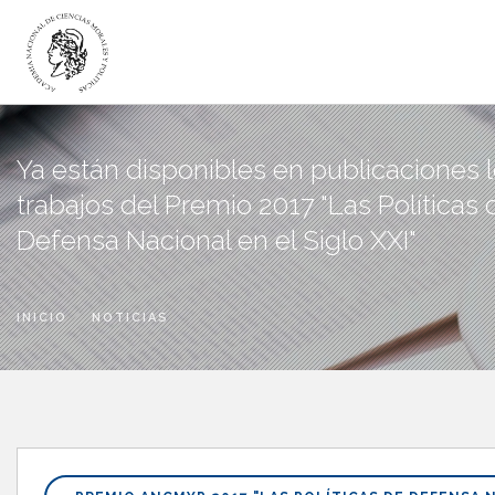
LA ACADEMIA
Ya están disponibles en publicaciones 
ACADÉMICOS
trabajos del Premio 2017 "Las Políticas 
INSTITUTOS
Defensa Nacional en el Siglo XXI"
DICTÁMENES
PUBLICACIONES
CANAL DIGITAL
INICIO
NOTICIAS
BIBLIOTECA