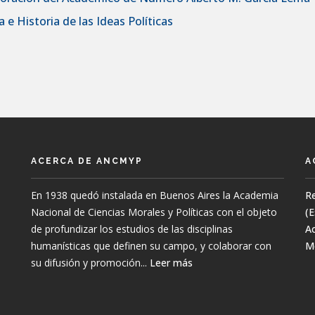
 e Historia de las Ideas Políticas
ACERCA DE ANCMYP
A
En 1938 quedó instalada en Buenos Aires la Academia
Re
Nacional de Ciencias Morales y Políticas con el objeto
(
de profundizar los estudios de las disciplinas
Ac
humanísticas que definen su campo, y colaborar con
M
su difusión y promoción...
Leer más