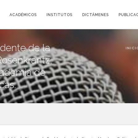
ACADÉMICOS
INSTITUTOS
DICTÁMENES
PUBLICA
dente de la
INICI
Rosenkrantz,
ademia de
cas.