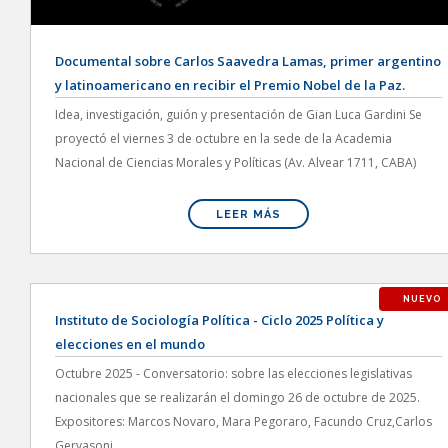
Documental sobre Carlos Saavedra Lamas, primer argentino
y latinoamericano en recibir el Premio Nobel de la Paz.
Idea, investigación, guión y presentación de Gian Luca Gardini Se
proyectó el viernes 3 de octubre en la sede de la Academia
Nacional de Ciencias Morales y Políticas (Av. Alvear 1711, CABA)
LEER MÁS
NUEVO
Instituto de Sociología Política - Ciclo 2025 Política y
elecciones en el mundo
Octubre 2025 - Conversatorio: sobre las elecciones legislativas
nacionales que se realizarán el domingo 26 de octubre de 2025.
Expositores: Marcos Novaro, Mara Pegoraro, Facundo Cruz,Carlos
Gervasoni