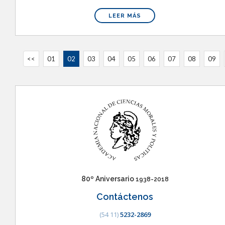
LEER MÁS
<<
01
02
03
04
05
06
07
08
09
80º Aniversario
1938-2018
Contáctenos
(54 11)
5232-2869