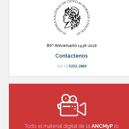
80º Aniversario
1938-2018
Contáctenos
(54 11)
5232-2869
Todo el material digital de la
ANCMyP
lo