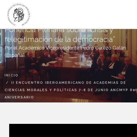
Ponencia Plenaria sobre “Crisis y
relegitimación de la democracia”
LA ACADEMIA
Por el Académico Vicepresidente Pedro Cerezo Galán
ACADÉMICOS
(España).
INSTITUTOS
DICTÁMENES
INICIO
PUBLICACIONES
II ENCUENTRO IBEROAMERICANO DE ACADEMIAS DE
CANAL DIGITAL
CIENCIAS MORALES Y POLÍTICAS 7-8 DE JUNIO ANCMYP 80
ANIVERSARIO
BIBLIOTECA
LA ACADEMIA
VIDEOS