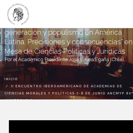
Ponencia sobre “Derechos de la segun
generación y populismo en América
LA ACADEMIA
Latina. Precisiones y consecuencias” en
ACADÉMICOS
Mesa de Ciencias Políticas y Jurídicas
INSTITUTOS
Por el Académico Presidente José L. Cea Egaña (Chile).
DICTÁMENES
PUBLICACIONES
INICIO
CANAL DIGITAL
II ENCUENTRO IBEROAMERICANO DE ACADEMIAS DE
CIENCIAS MORALES Y POLÍTICAS 7-8 DE JUNIO ANCMYP 80
BIBLIOTECA
ANIVERSARIO
LA ACADEMIA
VIDEOS