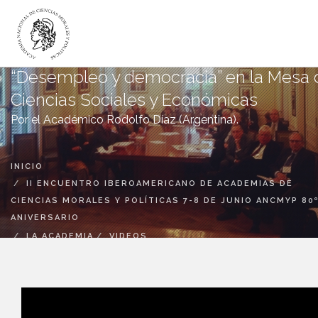
“Desempleo y democracia” en la Mesa 
LA ACADEMIA
Ciencias Sociales y Económicas
ACADÉMICOS
Por el Académico Rodolfo Díaz (Argentina).
INSTITUTOS
DICTÁMENES
INICIO
PUBLICACIONES
II ENCUENTRO IBEROAMERICANO DE ACADEMIAS DE
CIENCIAS MORALES Y POLÍTICAS 7-8 DE JUNIO ANCMYP 80
CANAL DIGITAL
ANIVERSARIO
BIBLIOTECA
LA ACADEMIA
VIDEOS